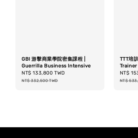
GBI 游擊商業學院密集課程 |
TTT培訓
Guerrilla Business Intensive
Trainer
Sale
NT$ 133,800 TWD
Regular
Sale
NT$ 15
price
price
price
NT$ 332,500 TWD
NT$ 533