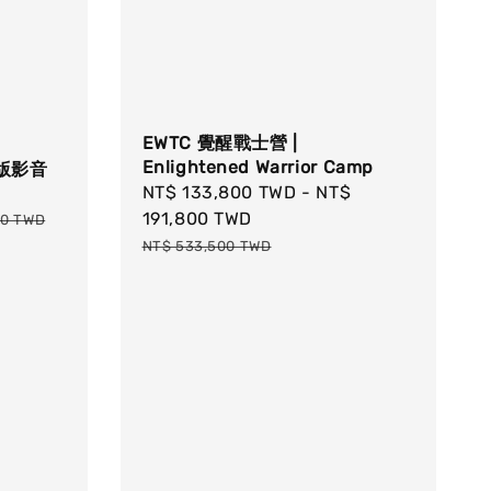
EWTC 覺醒戰士營 |
Enlightened Warrior Camp
版影音
Sale
NT$ 133,800 TWD
-
NT$
price
191,800 TWD
00 TWD
Regular
NT$ 533,500 TWD
price