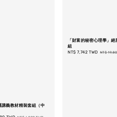
「財富的秘密心理學」絕
組
Sale
NT$ 7,742 TWD
Regular
NT$ 19,8
price
price
專屬講義教材精裝套組（中