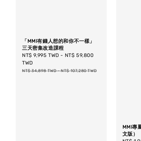
「MMI有錢人想的和你不一樣」
三天密集改造課程
Sale
NT$ 9,995 TWD
-
NT$ 59,800
price
TWD
Regular
NT$ 34,898 TWD
-
NT$ 107,280 TWD
price
MMI
文版）