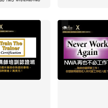
980 TWD
Regular
NT$ 6,980 TWD
price
優惠