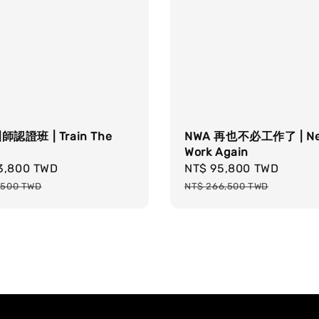
師認證班 | Train The
NWA 再也不必工作了 | Ne
Work Again
3,800 TWD
Regular
Sale
NT$ 95,800 TWD
Regul
price
price
price
,500 TWD
NT$ 266,500 TWD